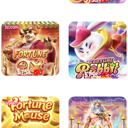
Fortune Tiger
Fortune Dragon
Fortune OX
Fortune Rabbit